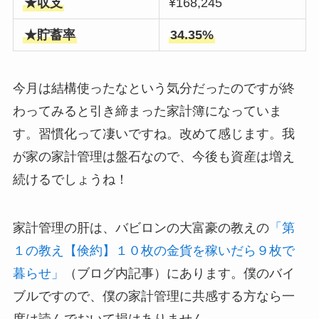
★収支
¥168,245
★貯蓄率
34.35%
今月は結構使ったなという気分だったのですが終
わってみると引き締まった家計簿になっていま
す。習慣化って凄いですね。改めて感じます。我
が家の家計管理は盤石なので、今後も資産は増え
続けるでしょうね！
家計管理の肝は、バビロンの大富豪の教えの
「第
１の教え【倹約】１０枚の金貨を稼いだら９枚で
暮らせ」
（ブログ内記事）にあります。僕のバイ
ブルですので、僕の家計管理に共感する方なら一
度は読んでおいて損はありません。