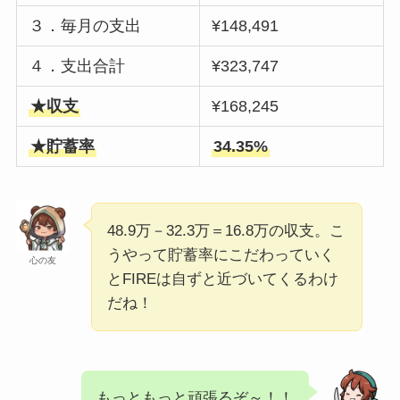
３．毎月の支出
¥148,491
４．支出合計
¥323,747
★収支
¥168,245
★貯蓄率
34.35%
48.9万－32.3万＝16.8万の収支。こ
うやって貯蓄率にこだわっていく
心の友
とFIREは自ずと近づいてくるわけ
だね！
もっともっと頑張るぞ～！！