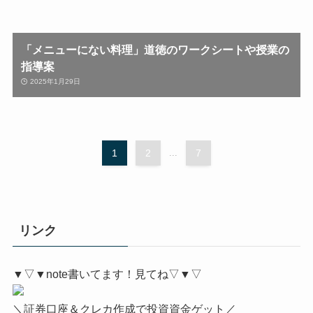
「メニューにない料理」道徳のワークシートや授業の
指導案
2025年1月29日
1
2
...
7
リンク
▼▽▼note書いてます！見てね▽▼▽
＼証券口座＆クレカ作成で投資資金ゲット／