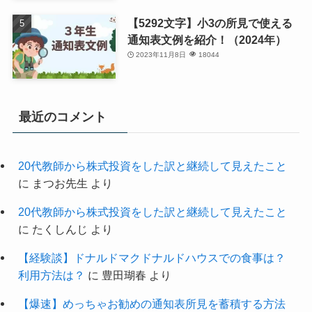
【5292文字】小3の所見で使える
通知表文例を紹介！（2024年）
2023年11月8日
18044
最近のコメント
20代教師から株式投資をした訳と継続して見えたこと
に
まつお先生
より
20代教師から株式投資をした訳と継続して見えたこと
に
たくしんじ
より
【経験談】ドナルドマクドナルドハウスでの食事は？
利用方法は？
に
豊田瑚春
より
【爆速】めっちゃお勧めの通知表所見を蓄積する方法