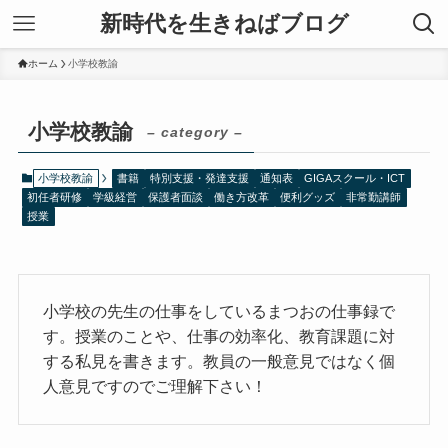
新時代を生きねばブログ
ホーム
小学校教諭
小学校教諭
– category –
小学校教諭
書籍
特別支援・発達支援
通知表
GIGAスクール・ICT
初任者研修
学級経営
保護者面談
働き方改革
便利グッズ
非常勤講師
授業
小学校の先生の仕事をしているまつおの仕事録で
す。授業のことや、仕事の効率化、教育課題に対
する私見を書きます。教員の一般意見ではなく個
人意見ですのでご理解下さい！