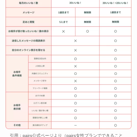
引用：pairs公式ページより（pairs女性プランでできること