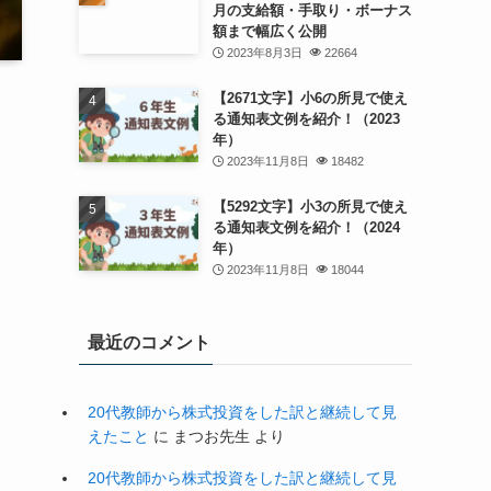
月の支給額・手取り・ボーナス
額まで幅広く公開
2023年8月3日
22664
【2671文字】小6の所見で使え
る通知表文例を紹介！（2023
年）
2023年11月8日
18482
【5292文字】小3の所見で使え
る通知表文例を紹介！（2024
年）
2023年11月8日
18044
最近のコメント
20代教師から株式投資をした訳と継続して見
えたこと
に
まつお先生
より
20代教師から株式投資をした訳と継続して見