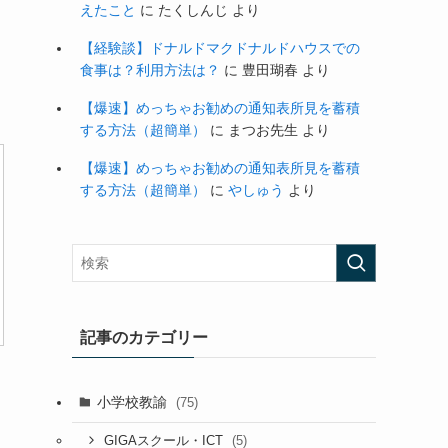
えたこと
に
たくしんじ
より
【経験談】ドナルドマクドナルドハウスでの
食事は？利用方法は？
に
豊田瑚春
より
【爆速】めっちゃお勧めの通知表所見を蓄積
する方法（超簡単）
に
まつお先生
より
【爆速】めっちゃお勧めの通知表所見を蓄積
する方法（超簡単）
に
やしゅう
より
記事のカテゴリー
小学校教諭
(75)
(5)
GIGAスクール・ICT