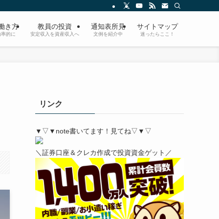
/働き方
教員の投資
通知表所見
サイトマップ
効率的に
安定収入を資産収入へ
文例を紹介中
迷ったらここ！
の
リンク
▼▽▼note書いてます！見てね▽▼▽
＼証券口座＆クレカ作成で投資資金ゲット／