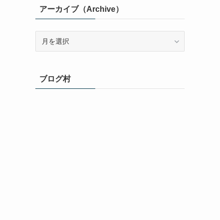
アーカイブ（Archive）
ア
ー
カ
イ
ブログ村
ブ
（Archive）