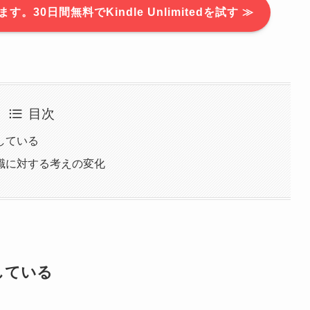
0日間無料でKindle Unlimitedを試す ≫
目次
している
職に対する考えの変化
している