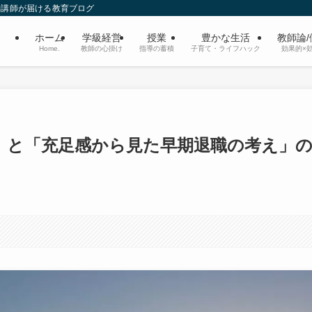
勤講師が届ける教育ブログ
ホーム
学級経営
授業
豊かな生活
教師論
Home.
教師の心掛け
指導の蓄積
子育て・ライフハック
効果的×
」と「充足感から見た早期退職の考え」