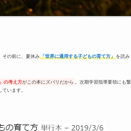
。その前に、夏休み
「世界に通用する子どもの育て方」
を読み
」の考え方
がこの本にズバリだから
。次期学習指導要領にも繋
しています。
。