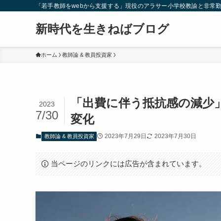
「若手教師をwebから支援する」現役のアラサー小学校教諭と非常
新時代を生きねばブログ
ホーム
教師論 & 教員投資家
「出費に伴う抵抗感の減少
2023
7/30
変化
2023年7月29日
2023年7月30日
教師論 & 教員投資家
当ページのリンクには広告が含まれています。