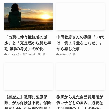
「出費に伴う抵抗感の減
中田敦彦さんの動画『30代
少」と「充足感から見た早
は「質より量をこなせ」』
期退職の考え」の変化
から感じた事
2023年7月29日
2023年7月30日
2023年5月9日
【黒歴史】教師に医療保
教師から見た自己肯定感が
険、がん保険は不要。保険
低い子どもの原因、必要な
見直しが生む圧倒的効果！
のは周囲の「大人の覚悟」