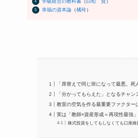
学級経営の教科書
（
白松 賢
）
幸福の資本論
（
橘玲
）
「席替えで同じ班になって最悪。死
「分かってもらえた」となるチャン
教室の空気を作る最重要ファクター
実は「教師×資産形成＝再現性最強
株式投資をしてもしなくても口座維