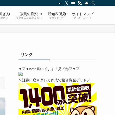
/働き方
教員の投資
通知表所見
サイトマップ
効率的に
安定収入を資産収入へ
文例を紹介中
迷ったらここ！
リンク
▼▽▼note書いてます！見てね▽▼▽
＼証券口座＆クレカ作成で投資資金ゲット／