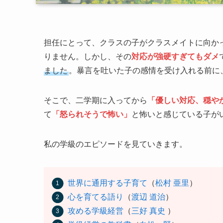
担任にとって、クラスの子がクラスメイトに向か
りません。しかし、その
対応が強硬すぎてもダメ
ました
。暴言を吐いた子の感情を受け入れる前に
そこで、二学期に入ってから
「優しい対応、穏や
て
「怒られそうで怖い」
と怖いと感じている子が
私の学級のエピソードを見ていきます。
世界に通用する子育て
（
松村 亜里
）
心を育てる語り
（
渡辺 道治
）
攻める学級経営
（
三好 真史
）