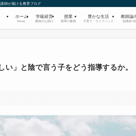
勤講師が届ける教育ブログ
ホーム
学級経営
授業
豊かな生活
教師論
Home.
教師の心掛け
指導の蓄積
子育て・ライフハック
効果的×
しい」と陰で言う子をどう指導するか。