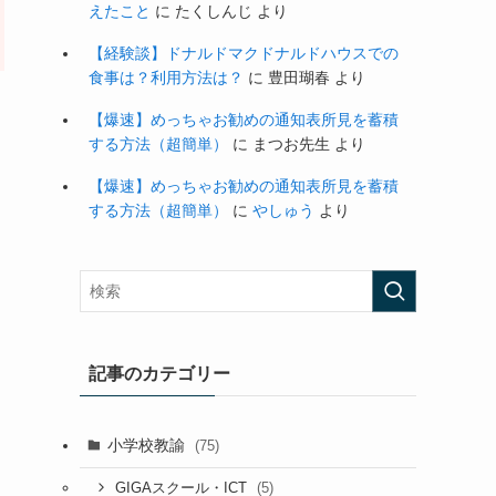
えたこと
に
たくしんじ
より
【経験談】ドナルドマクドナルドハウスでの
食事は？利用方法は？
に
豊田瑚春
より
【爆速】めっちゃお勧めの通知表所見を蓄積
する方法（超簡単）
に
まつお先生
より
【爆速】めっちゃお勧めの通知表所見を蓄積
する方法（超簡単）
に
やしゅう
より
記事のカテゴリー
小学校教諭
(75)
(5)
GIGAスクール・ICT