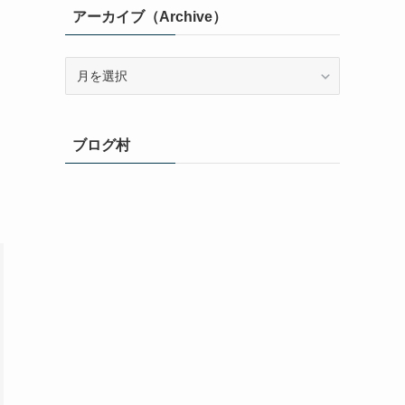
アーカイブ（Archive）
ア
ー
カ
イ
ブログ村
ブ
（Archive）