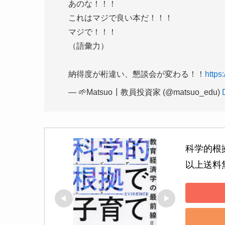
あのな！！！
これはマジで良い本だ！！！
マジで！！！
（語彙力）
納得度が桁違い、懇談会が変わる！！
https
— 🌱Matsuo┃教員投資家 (@matsuo_edu)
科学的根
以上送料