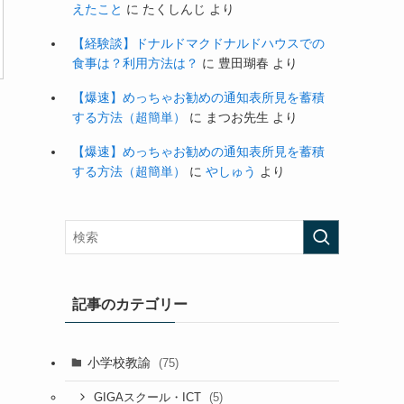
えたこと
に
たくしんじ
より
【経験談】ドナルドマクドナルドハウスでの
食事は？利用方法は？
に
豊田瑚春
より
【爆速】めっちゃお勧めの通知表所見を蓄積
する方法（超簡単）
に
まつお先生
より
【爆速】めっちゃお勧めの通知表所見を蓄積
する方法（超簡単）
に
やしゅう
より
記事のカテゴリー
小学校教諭
(75)
(5)
GIGAスクール・ICT