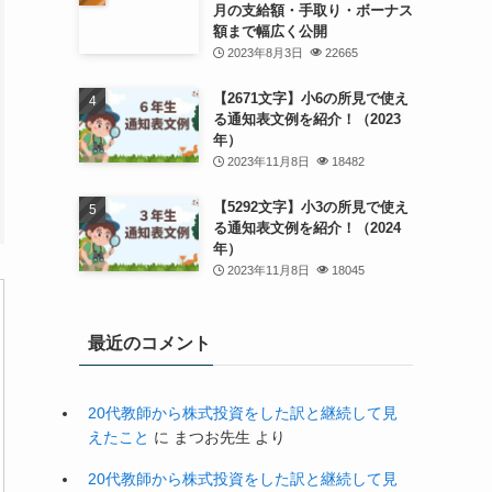
月の支給額・手取り・ボーナス
額まで幅広く公開
2023年8月3日
22665
【2671文字】小6の所見で使え
る通知表文例を紹介！（2023
年）
2023年11月8日
18482
【5292文字】小3の所見で使え
る通知表文例を紹介！（2024
年）
2023年11月8日
18045
最近のコメント
20代教師から株式投資をした訳と継続して見
えたこと
に
まつお先生
より
20代教師から株式投資をした訳と継続して見