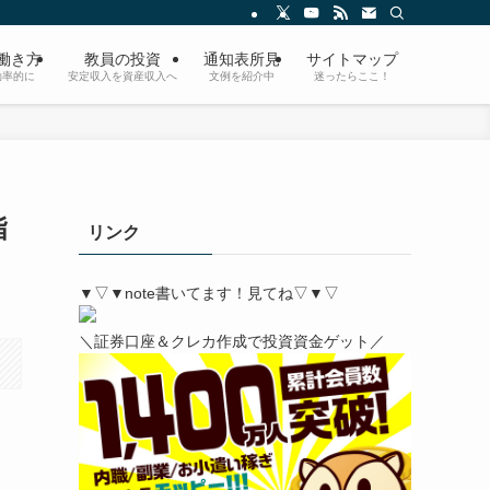
/働き方
教員の投資
通知表所見
サイトマップ
効率的に
安定収入を資産収入へ
文例を紹介中
迷ったらここ！
指
リンク
▼▽▼note書いてます！見てね▽▼▽
＼証券口座＆クレカ作成で投資資金ゲット／