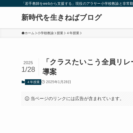
「若手教師をwebから支援する」現役のアラサー小学校教諭と非常
新時代を生きねばブログ
ホーム
小学校教諭
授業
４年授業
「クラスたいこう全員リレ
2025
1/28
導案
2025年1月28日
４年授業
当ページのリンクには広告が含まれています。