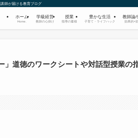
勤講師が届ける教育ブログ
ホーム
学級経営
授業
豊かな生活
教師論
Home.
教師の心掛け
指導の蓄積
子育て・ライフハック
効果的×
ー」道徳のワークシートや対話型授業の