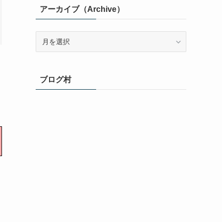
アーカイブ（Archive）
ア
ー
カ
イ
ブログ村
ブ
（Archive）