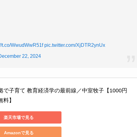
://t.co/WwudWwR51f
pic.twitter.com/XjDTR2ynUx
December 22, 2024
拠で子育て 教育経済学の最前線／中室牧子【1000円
無料】
楽天市場で見る
Amazonで見る