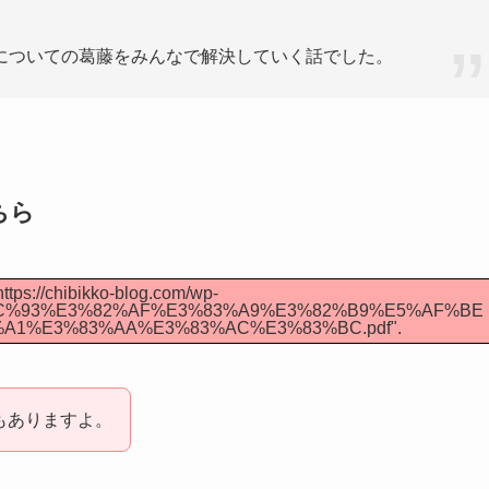
についての葛藤をみんなで解決していく話でした。
ちら
ttps://chibikko-blog.com/wp-
EF%BC%93%E3%82%AF%E3%83%A9%E3%82%B9%E5%AF%BE
A1%E3%83%AA%E3%83%AC%E3%83%BC.pdf".
もありますよ。