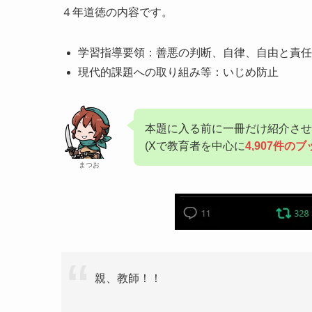
４年道徳の内容です。
学習指導要領：善悪の判断、自律、自由と責任
現代的課題への取り組み等：いじめ防止
本題に入る前に一冊だけ紹介させ
(Xで教育者を中心に
4,907件
まつお
親、教師！！